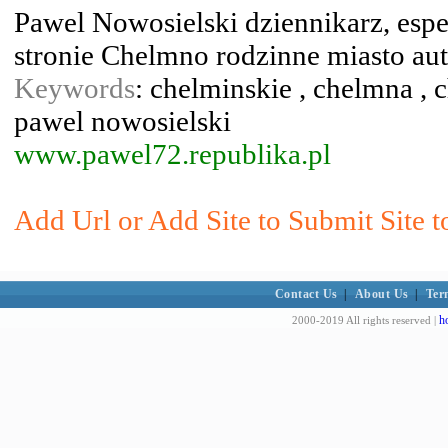
Pawel Nowosielski dziennikarz, espe
stronie Chelmno rodzinne miasto auto
Keywords
: chelminskie , chelmna , 
pawel nowosielski
www.pawel72.republika.pl
Add Url or Add Site to Submit Site 
Contact Us
|
About Us
|
Ter
h
2000-2019 All rights reserved |