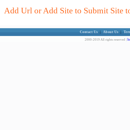
Add Url or Add Site to Submit Site t
Contact Us
|
About Us
|
Ter
h
2000-2019 All rights reserved |