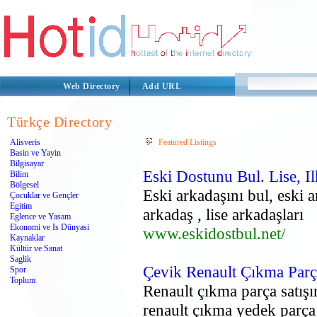
Web Directory
Add URL
Türkçe Directory
Alisveris
Featured Listings
Basin ve Yayin
Bilgisayar
Eski Dostunu Bul. Lise, I
Bilim
Bölgesel
Eski arkadaşını bul, eski a
Çocuklar ve Gençler
Egitim
arkadaş , lise arkadaşları
Eglence ve Yasam
Ekonomi ve Is Dünyasi
www.eskidostbul.net/
Kaynaklar
Kültür ve Sanat
Saglik
Çevik Renault Çıkma Par
Spor
Toplum
Renault çıkma parça satış
renault çıkma yedek parç