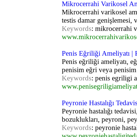
Mikrocerrahi Varikosel Am
Mikrocerrahi varikosel ameli
testis damar genişlemesi, v
Keywords
: mikrocerrahi v
www.mikrocerrahivarikos
Penis Eğriliği Ameliyatı |
Penis eğriliği ameliyatı, e
penisim eğri veya penisim
Keywords
: penis egriligi 
www.penisegriligiameliya
Peyronie Hastalığı Tedavis
Peyronie hastalığı tedavisi
bozuklukları, peyroni, peyr
Keywords
: peyronie hastal
www.peyroniehastaligited