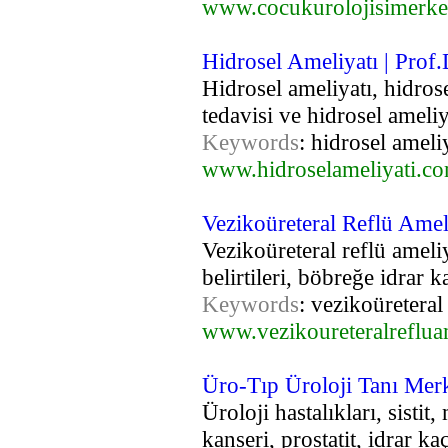
www.cocukurolojisimerke
Hidrosel Ameliyatı | Prof
Hidrosel ameliyatı, hidrosel
tedavisi ve hidrosel ameliy
Keywords
: hidrosel ameliy
www.hidroselameliyati.c
Vezikoüreteral Reflü Ameli
Vezikoüreteral reflü ameliy
belirtileri, böbreğe idrar 
Keywords
: vezikoüreteral
www.vezikoureteralreflua
Üro-Tıp Üroloji Tanı Mer
Üroloji hastalıkları, sisti
kanseri, prostatit, idrar k