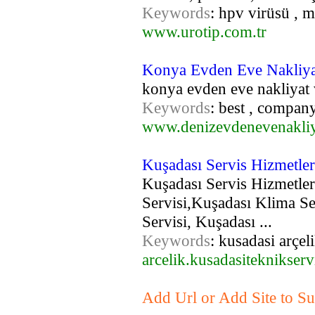
Keywords
: hpv virüsü , m
www.urotip.com.tr
Konya Evden Eve Nakliya
konya evden eve nakliyat v
Keywords
: best , company 
www.denizevdenevenakli
Kuşadası Servis Hizmetle
Kuşadası Servis Hizmetle
Servisi,Kuşadası Klima Se
Servisi, Kuşadası ...
Keywords
: kusadasi arçel
arcelik.kusadasiteknikserv
Add Url or Add Site to Su