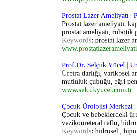
Prostat Lazer Ameliyatı | 
Prostat lazer ameliyatı, kap
prostat ameliyatı, robotik 
Keywords
: prostat lazer a
www.prostatlazerameliyat
Prof.Dr. Selçuk Yücel | Ü
Üretra darlığı, varikosel a
mutluluk çubuğu, eğri peni
www.selcukyucel.com.tr
Çocuk Ürolojisi Merkezi |
Çocuk ve bebeklerdeki ürolo
vezikoüreteral reflü, hidr
Keywords
: hidrosel , hip