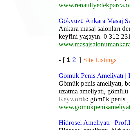
www.renaultyedekparca.o
Gökyüzü Ankara Masaj Sa
Ankara masaj salonları den
keyfini yaşayın. 0 312 23
www.masajsalonumankara
- [
1
2
]
Site Listings
Gömük Penis Ameliyatı | 
Gömük penis ameliyatı, be
uzatma ameliyatı, gömülü
Keywords
: gömük penis ,
www.gomukpenisameliyat
Hidrosel Ameliyatı | Prof