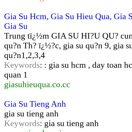
Gia Su Hcm, Gia Su Hieu Qua, Gia
Gia Su
Trung tï¿½m GIA SU HI?U QU? cung c
qu?n Th? ï¿½?c, gia su qu?n 9, gia s
qu?n1,2,3,4
Keywords
: : gia su hcm , day toan h
quan 1
giasuhieuqua.co.cc
Gia Su Tieng Anh
gia su tieng anh
Keywords
: gia su tieng anh