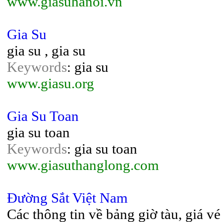
www.giasuhanoi.vn
Gia Su
gia su , gia su
Keywords
: gia su
www.giasu.org
Gia Su Toan
gia su toan
Keywords
: gia su toan
www.giasuthanglong.com
Đường Sắt Việt Nam
Các thông tin về bảng giờ tàu, giá v