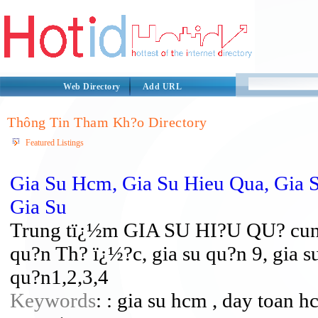
Web Directory
Add URL
Thông Tin Tham Kh?o Directory
Featured Listings
Gia Su Hcm, Gia Su Hieu Qua, Gia
Gia Su
Trung tï¿½m GIA SU HI?U QU? cung c
qu?n Th? ï¿½?c, gia su qu?n 9, gia s
qu?n1,2,3,4
Keywords
: : gia su hcm , day toan h